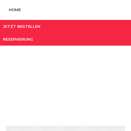
HOME
JETZT BESTELLEN
RESERVIERUNG
Project Tag:
classic
STARTSEITE
»
CLASSIC