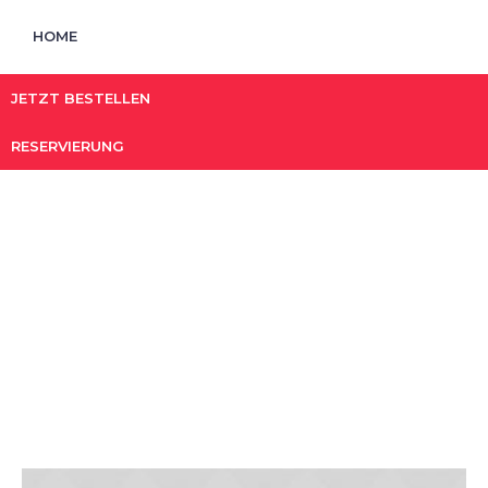
HOME
JETZT BESTELLEN
RESERVIERUNG
Project Tag:
meat
STARTSEITE
»
MEAT