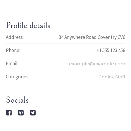
Profile details
Address:
34 Anywhere Road Coventry CV6
Phone:
+1 555 123 456
Email:
example@example.com
Categories:
,
Cooks
Staff
Socials