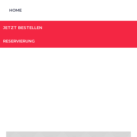
HOME
JETZT BESTELLEN
RESERVIERUNG
Archives:
Projects
STARTSEITE
»
PROJECTS